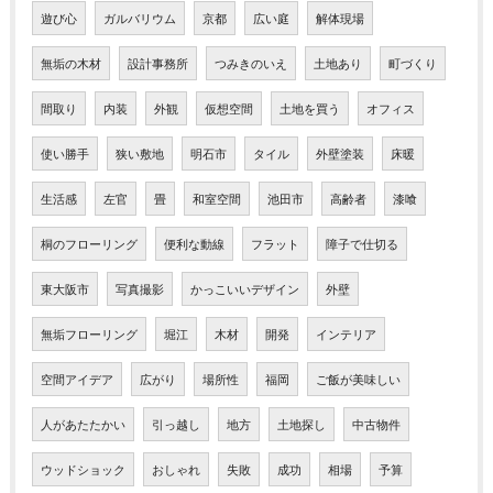
遊び心
ガルバリウム
京都
広い庭
解体現場
無垢の木材
設計事務所
つみきのいえ
土地あり
町づくり
間取り
内装
外観
仮想空間
土地を買う
オフィス
使い勝手
狭い敷地
明石市
タイル
外壁塗装
床暖
生活感
左官
畳
和室空間
池田市
高齢者
漆喰
桐のフローリング
便利な動線
フラット
障子で仕切る
東大阪市
写真撮影
かっこいいデザイン
外壁
無垢フローリング
堀江
木材
開発
インテリア
空間アイデア
広がり
場所性
福岡
ご飯が美味しい
人があたたかい
引っ越し
地方
土地探し
中古物件
ウッドショック
おしゃれ
失敗
成功
相場
予算