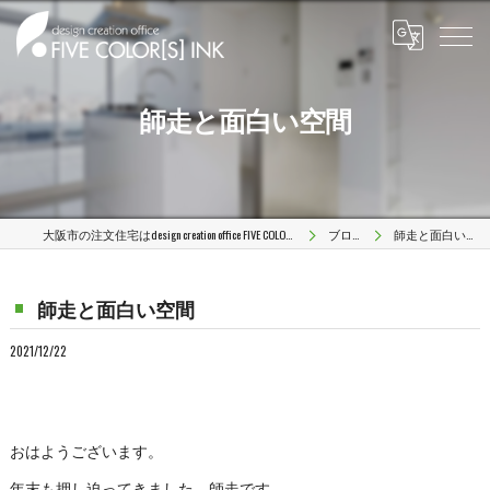
師走と面白い空間
大阪市の注文住宅はdesign creation office FIVE COLOR[S] INK
ブログ
師走と面白い空間
師走と面白い空間
2021/12/22
おはようございます。
年末も押し迫ってきました。師走です。