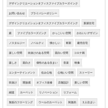
デザインクリエーションオフィスファイブカラーズインク
お問い合わせ
プライバシーポリシー
デザインクリエイションオフィスファイブカラーズインク
新築住宅
庭
ファイブカラーズインク
かっこいい空間
かわいいデザイン
ノスタルジー
ノベルティ
懐かしい
斬新
建売住宅
楽しい空間
吹抜けのある空間
面白い空間
コロナ禍
楽しさ
面白さ
個性のある住まい
音楽
映像
エンターテインメント
住み心地
心地いい空間
ストーリー
吹抜け
開放感
オフィス改修
店舗設計
新しい空間
絨毯
カーペット
リノベーション
リフォーム
無垢のフローリング
ウールのカーペット
刺激的
３人住まい